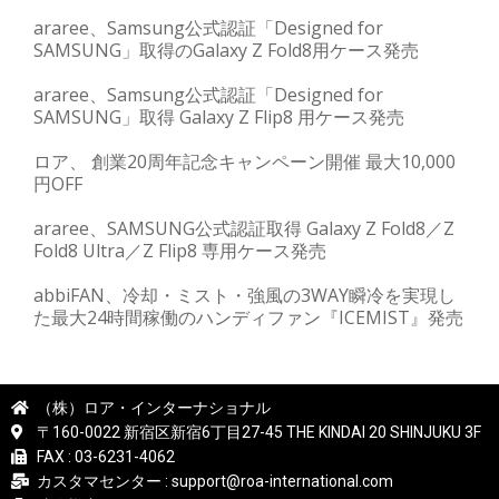
araree、Samsung公式認証「Designed for
SAMSUNG」取得のGalaxy Z Fold8用ケース発売
araree、Samsung公式認証「Designed for
SAMSUNG」取得 Galaxy Z Flip8 用ケース発売
ロア、 創業20周年記念キャンペーン開催 最大10,000
円OFF
araree、SAMSUNG公式認証取得 Galaxy Z Fold8／Z
Fold8 Ultra／Z Flip8 専用ケース発売
abbiFAN、冷却・ミスト・強風の3WAY瞬冷を実現し
た最大24時間稼働のハンディファン『ICEMIST』発売
（株）ロア・インターナショナル
〒160-0022 新宿区新宿6丁目27-45 THE KINDAI 20 SHINJUKU 3F
FAX : 03-6231-4062
カスタマセンター : support@roa-international.com