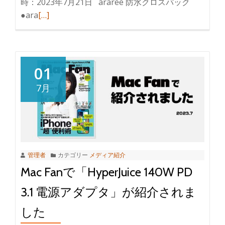
時：2023年7月21日 araree 防水クロスパック
●ara
[…]
01
7月
管理者
カテゴリー
メディア紹介
Mac Fanで「HyperJuice 140W PD
3.1 電源アダプタ」が紹介されま
した