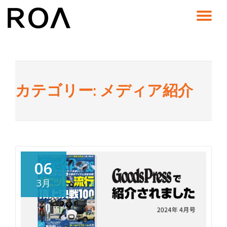
コ
ン
テ
ン
ツ
へ
ス
カテゴリー:
メディア紹介
キ
ッ
プ
06
3月