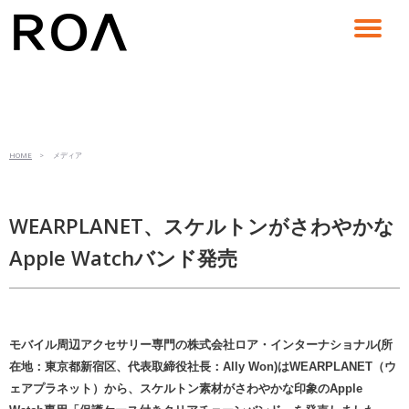
コ
ン
テ
ン
ツ
へ
ス
HOME
> メディア
キ
ッ
プ
WEARPLANET、スケルトンがさわやかな
Apple Watchバンド発売
モバイル周辺アクセサリー専門の株式会社ロア・インターナショナル(所
在地：東京都新宿区、代表取締役社長：Ally Won)はWEARPLANET（ウ
ェアプラネット）から、スケルトン素材がさわやかな印象のApple