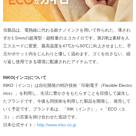
当製品は、電熱線に代わる銀ナノインクを用いて作られた、薄さわ
ずか1.5mmの超薄型・超軽量のエコカイロです。第2弾は素材を人
工スエードに変更、最高温度を47℃から50℃に向上させました。手
元やポケット内をじんわりと優しく温めます。ゴミを出さない、繰
り返し使用できる環境に配慮されたアイテムです。
INKO(インコ)について
INKO（インコ）は自社開発の特許技術「印刷電子（Flexible Electro
nics）」を利用し、生活に豊かさをもたらすことを目指して誕生し
たブランドです。今後も同技術を利用した製品を開発し、発売して
いく予定です。ブランド名は、「INK（インク）」＋「ECO（エ
コ）」の言葉を掛け合わせた造語です。
日本公式サイト：
http://www.inko.co.jp