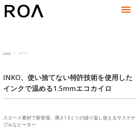
コ
ン
テ
ン
ツ
へ
ス
HOME
> メディア
キ
ッ
プ
INKO、使い捨てない特許技術を使用した
インクで温める1.5mmエコカイロ
スエード素材で新登場、薄さ1.5ミリの繰り返し使えるサステナ
ブルなヒーター