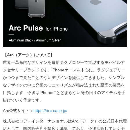
【
Arc（アーク）
について】
世界一革命的なデザインを最新テクノロジーで実現するモバイルア
クセサリーブランドです。iPhoneケースを中心に、ラグジュアリー
かつ今まで見たことのないデザインを提供してきました。シンプル
なデザインの中に究極のミニマリズムが積み込まれた至高の製品を
目指します。今後はiPhoneにとどまらない身の回りのアイテムを手
掛けていく予定です。
Arc公式サイト：
https://arc-case.jp/
株式会社ロア・インターナショナルはArc（アーク）の公式日本代理
店として、国内販売店を幅広く募集しており、今後拡販していく予