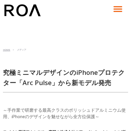
コ
ン
テ
ン
ツ
へ
ス
HOME
> メディア
キ
ッ
プ
究極ミニマルデザインのiPhoneプロテク
ター「Arc Pulse」から新モデル発売
～手作業で研磨する最高クラスのポリッシュドアルミニウム使
用、iPhoneのデザインを魅せながら全方位保護～