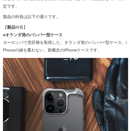
定です。
製品の特長は以下の通りです。
【
製品
特長】
●オランダ発のバンパー型ケース
ヨーロッパで意匠権を取得した、オランダ発のバンパー型ケース。i
Phoneの縁を覆わない、新概念のiPhoneケースです。