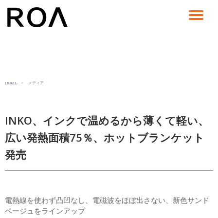
コ
ン
テ
ン
ツ
へ
ス
HOME
> メディア
キ
ッ
プ
INKO、インクで温めるから薄くて軽い、
広い発熱面積75％、ホットブランケット
発売
電熱線を使わず凸凹なし、電磁波をほぼ出さない、新色サンド
ベージュをラインアップ