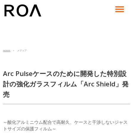
コ
ン
テ
ン
ツ
へ
ス
HOME
> メディア
キ
ッ
プ
Arc Pulseケースのために開発した特別設
計の強化ガラスフィルム「Arc Shield」発
売
～酸化アルミニウム配合で高耐久、ケースと干渉しないジャス
トサイズの保護フィルム～