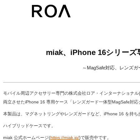
コ
ン
テ
ン
ツ
miak、iPhone 16シ
へ
～MagSafe対応、レン
ス
キ
ッ
モバイル周辺アクセサリー専門の株式会社ロア・インターナショナル(所在
プ
両立させたiPhone 16 専用ケース「レンズガード一体型MagSaf
本製品は、マグネットリングやレンズガードなど、iPhone 16 を
ハイブリッドケースです。
miak
公式ホームページ(
https://miak.jp/
)で販売中です。