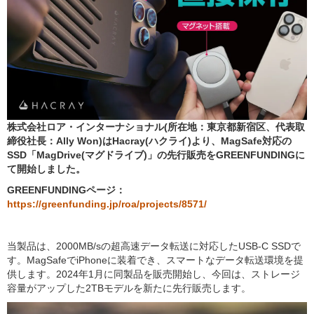
株式会社ロア・インターナショナル(所在地：東京都新宿区、代表取
締役社長：Ally Won)はHacray(ハクライ)より、MagSafe対応の
SSD「MagDrive(マグドライブ)」の先行販売をGREENFUNDINGに
て開始しました。
GREENFUNDINGページ：
https://greenfunding.jp/roa/projects/8571/
当製品は、2000MB/sの超高速データ転送に対応したUSB-C SSDで
す。MagSafeでiPhoneに装着でき、スマートなデータ転送環境を提
供します。2024年1月に同製品を販売開始し、今回は、ストレージ
容量がアップした2TBモデルを新たに先行販売します。