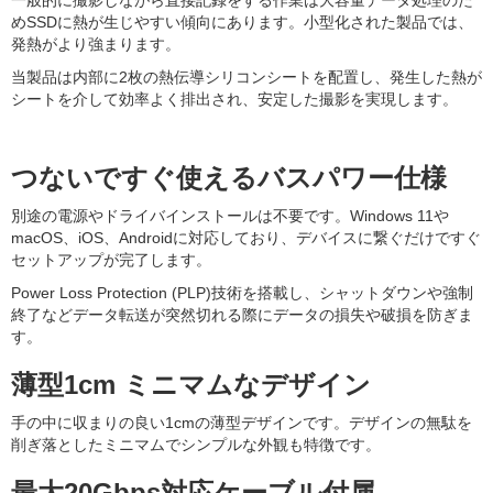
一般的に撮影しながら直接記録をする作業は大容量データ処理のた
めSSDに熱が生じやすい傾向にあります。小型化された製品では、
発熱がより強まります。
当製品は内部に2枚の熱伝導シリコンシートを配置し、発生した熱が
シートを介して効率よく排出され、安定した撮影を実現します。
つないですぐ使えるバスパワー仕様
別途の電源やドライバインストールは不要です。Windows 11や
macOS、iOS、Androidに対応しており、デバイスに繋ぐだけですぐ
セットアップが完了します。
Power Loss Protection (PLP)技術を搭載し、シャットダウンや強制
終了などデータ転送が突然切れる際にデータの損失や破損を防ぎま
す。
薄型1cm ミニマムなデザイン
手の中に収まりの良い1cmの薄型デザインです。デザインの無駄を
削ぎ落としたミニマムでシンプルな外観も特徴です。
最大20Gbps対応ケーブル付属