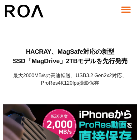
コ
ン
テ
ン
ツ
へ
HACRAY、MagSafe対応の新型
ス
キ
SSD「MagDrive」2TBモデルを先行発売
ッ
プ
最大2000MB/sの高速転送、USB3.2 Gen2x2対応、
ProRes4K120fps撮影保存