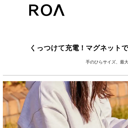
コ
ン
テ
ン
ツ
くっつけて充電！マグネットで拡張
へ
手のひらサイズ、最大
ス
キ
ッ
プ