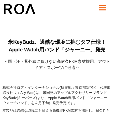
コ
ン
テ
ン
ツ
へ
米KeyBudz、過酷な環境に挑むタフ仕様！
ス
キ
Apple Watch用バンド「ジャーニー」発売
ッ
プ
～雨・汗・紫外線に負けない高耐久FKM素材採用、アウト
ドア・スポーツに最適～
株式会社ロア・インターナショナル(所在地：東京都新宿区、代表取
締役社長：Ally Won)は、米国発のアップルアクセサリーブランド
KeyBudz(キーバッズ)より、Apple Watch専用バンド「ジャーニー
ウォッチバンド」を４月下旬に発売予定です。
本製品は過酷な環境にも耐える高機能FKM素材を採用し、耐久性と