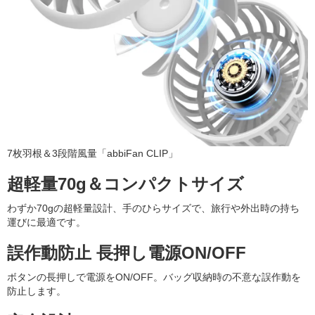
7枚羽根＆3段階風量「abbiFan CLIP」
超軽量70g＆コンパクトサイズ
わずか70gの超軽量設計、手のひらサイズで、旅行や外出時の持ち
運びに最適です。
誤作動防止 長押し電源ON/OFF
ボタンの長押しで電源をON/OFF。バッグ収納時の不意な誤作動を
防止します。