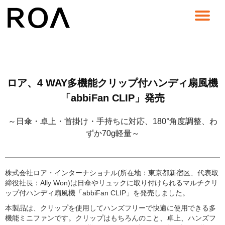
コ
ン
テ
ン
ツ
へ
ロア、4 WAY多機能クリップ付ハンディ扇風機
ス
キ
「abbiFan CLIP」発売
ッ
プ
～日傘・卓上・首掛け・手持ちに対応、180°角度調整、わ
ずか70g軽量～
株式会社ロア・インターナショナル(所在地：東京都新宿区、代表取
締役社長：Ally Won)は日傘やリュックに取り付けられるマルチクリ
ップ付ハンディ扇風機「abbiFan CLIP」を発売しました。
本製品は、クリップを使用してハンズフリーで快適に使用できる多
機能ミニファンです。クリップはもちろんのこと、卓上、ハンズフ