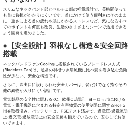
スリムなネックバンド部とペルチェ部の軽量設計で、長時間使って
も首に負担がかかりにくいです。首にかけて使う便利さはそのまま
に、重さによる首の疲れや肌にかかるストレスなど、気になるすべ
てのポイントを何度も改良
。
生活のさまざまなシーンで活用できる
よう開発を進めました。
●【安全設計】羽根なし構造＆安全回路
搭載
ネックバンドファンCoolingに搭載されているブレードレス方式
(Bladeless Fan)は、通常の羽根つき扇風機に比べ髪を巻き込む危険
性が少ない、安全な構造です。
さらに、吹出口に設けられた安全カバーは、髪だけでなく指やその
他の異物が入りにくい設計です。
電気製品の安全性に関わるKC、欧州CE認証、ヨーロッパにおける
電気・電子機器に含まれる特定有害物質の使用制限に関するRoHS
指令取得済み。バッテリーは、PSEテスト済みで、過電圧·過電流防
止·過充電·過放電防止の安全回路も揃えているので、安心してお使
いできます。