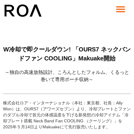
コ
ン
テ
ン
ツ
へ
W冷却で即クールダウン! 「OURS7 ネックバン
ス
キ
ドファン COOLING」Makuake開始
ッ
プ
～独自の高速放熱設計、ころんとしたフォルム、くるっと
巻いて専用ポーチ収納～
株式会社ロア・インターナショナル（本社：東京都、社長：Ally
Won）は、OURS7（アワーズセブン）より、冷却プレートとファン
のダブル冷却で⾸元の体感温度を下げる新発想の冷却アイテム「冷
却プレート搭載 Neck Band Fan COOLING （クーリング）」を
2025年５月14日よりMakuakeにて先行販売いたします。