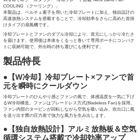
COOLING （クーリング）」
本製品は、ペルチェ素子を用いた冷却プレートに加え、独自設計の
高速放熱システムを搭載することで、冷却効率をさらに高めた首掛
けタイプの扇風機です。
冷却プレートとファンのダブル冷却により、首元にしっかり冷たさ
を届けます。使用後は本体をくるっと巻いて専用ポーチにコンパク
トに収納可能で、外出時の持ち運びにも便利です。
製品特長
●【W冷却】冷却プレート×ファンで首
元を瞬時にクールダウン
冷却プレートのひんやり感とファンの風で、体感温度を一気に下げ
るW冷却構造。ファンはブレードレス方式(Bladeless Fan)を採用。
ファン内部のタービンが回転しながら空気を吸い込み、吹出口に風
を送り出す際の圧力差で強力な風力を生み出します。
●【独自放熱設計】アルミ放熱板＆空気
循環システム搭載で冷却効率アップ