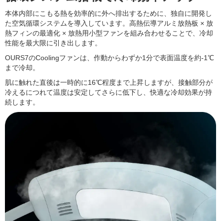
本体内部にこもる熱を効率的に外へ排出するために、独自に開発し
た空気循環システムを導入しています。高熱伝導アルミ放熱板 × 放
熱フィンの最適化 × 放熱用小型ファンを組み合わせることで、冷却
性能を最大限に引き出します。
OURS7のCoolingファンは、作動からわずか1分で表面温度を約-1℃
まで冷却。
肌に触れた直後は一時的に16℃程度まで上昇しますが、接触部分が
冷えるにつれて温度は安定してさらに低下し、快適な冷却効果が持
続します。