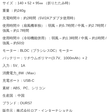
サイズ ：140 × 52 × 95㎜ （折りたたみ時）
重量 ：約240g
充電時間※：約2時間（5V/2Aアダプタ使⽤時）
使⽤時間※（扇⾵機単独）：弱⾵ – 約5.7時間 / 中⾵ – 約2.7時間 /
強⾵ – 約1.7時間
使⽤時間※（冷却機能併⽤）：弱⾵ – 約1.3時間 / 中⾵ – 約1時間 /
強⾵ – 約50分
モーター：BLDC（ブラシレスDC）モーター
バッテリー：リチウムポリマー(3.7V、1000mAh）× 2
⼊⼒：5V、1A
消費電⼒_8W（Max）
充電ポート：USB-C
素材：ABS、PC、シリコン
⽣産国 ：中国
ブランド：OURS7
販売元：株式会社ロア・インターナショナル