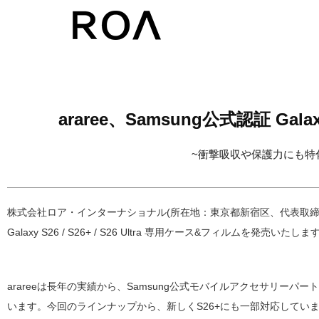
コ
ン
テ
ン
ツ
araree、Samsung公式認証 Gala
へ
~衝撃吸収や保護力にも特
ス
キ
ッ
株式会社ロア・インターナショナル(所在地：東京都新宿区、代表取締役社長
プ
Galaxy S26 / S26+ / S26 Ultra 専用ケース&フィルムを発売いたしま
arareeは長年の実績から、Samsung公式モバイルアクセサリ
います。今回のラインナップから、新しくS26+にも一部対応してい