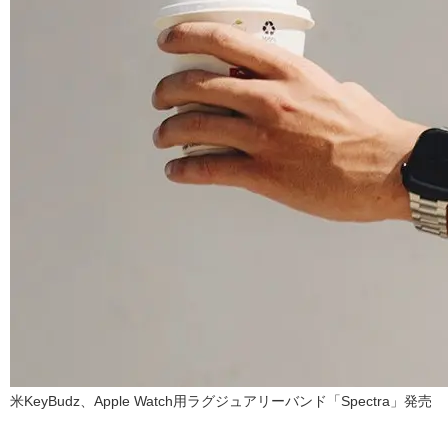
米KeyBudz、Apple Watch用ラグジュアリーバンド「Spectra」発売