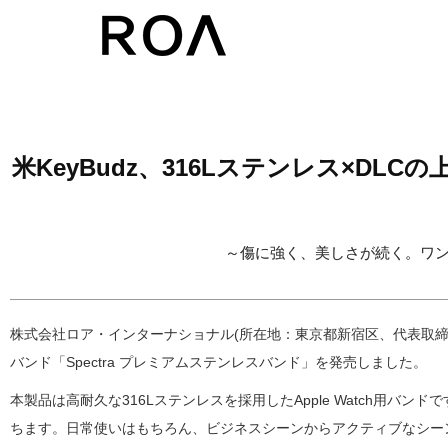
コ
ン
テ
ン
ツ
米KeyBudz、316Lステンレス×DLCの
へ
ス
キ
～傷に強く、美しさが続く。ワ
ッ
プ
株式会社ロア・インターナショナル(所在地：東京都新宿区、代表取締役社長：A
バンド「Spectra プレミアムステンレスバンド」を発売しました。
本製品は高耐久な316Lステンレスを採用したApple Watch用
ちます。日常使いはもちろん、ビジネスシーンからアクティブなシー