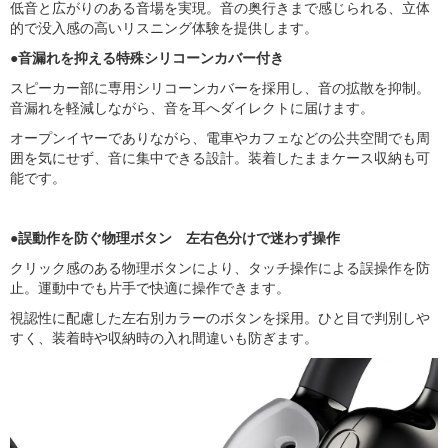
低音と広がりのある音場を実現。音の奥行きまで感じられる、立体
的で没入感の高いリスニング体験を提供します。
●音漏れを抑える特殊シリコーンカバー付き
スピーカー部に専用シリコーンカバーを採用し、音の拡散を抑制。
音漏れを軽減しながら、音を耳へダイレクトに届けます。
オープンイヤーでありながら、電車やカフェなどの公共空間でも周
囲を気にせず、音に集中できる設計。装着したままケース収納も可
能です。
●誤動作を防ぐ物理ボタン 左右色分けで迷わず操作
クリック感のある物理ボタンにより、タッチ操作による誤操作を防
止。運動中でも片手で快適に操作できます。
視認性に配慮した左右別カラーのボタンを採用。ひと目で判別しや
すく、装着時や収納時の入れ間違いも防ぎます。