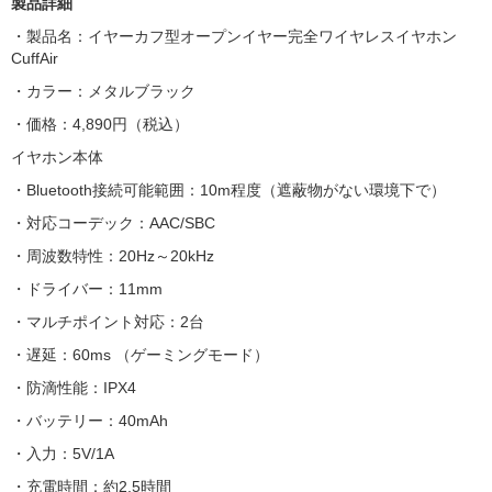
製品詳細
・製品名：イヤーカフ型オープンイヤー完全ワイヤレスイヤホン
CuffAir
・カラー：メタルブラック
・価格：4,890円（税込）
イヤホン本体
・Bluetooth接続可能範囲：10m程度（遮蔽物がない環境下で）
・対応コーデック：AAC/SBC
・周波数特性：20Hz～20kHz
・ドライバー：11mm
・マルチポイント対応：2台
・遅延：60ms （ゲーミングモード）
・防滴性能：IPX4
・バッテリー：40mAh
・入力：5V/1A
・充電時間：約2.5時間