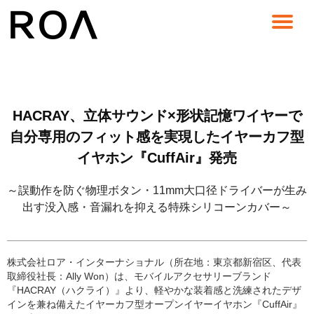
コ
ン
テ
ン
ツ
へ
HACRAY、立体サウンド×形状記憶ワイヤーで
ス
キ
自分専用のフィット感を実現したイヤーカフ型
ッ
イヤホン『CuffAir』発売
プ
～誤動作を防ぐ物理ボタン・11mm大口径ドライバーが生み
出す没入感・音漏れを抑える特殊シリコーンカバー～
株式会社ロア・インターナショナル（所在地：東京都新宿区、代表
取締役社長：Ally Won）は、モバイルアクセサリーブランド
『HACRAY（ハクライ）』より、軽やかな装着感と洗練されたデザ
インを兼ね備えたイヤーカフ型オープンイヤーイヤホン『CuffAir』