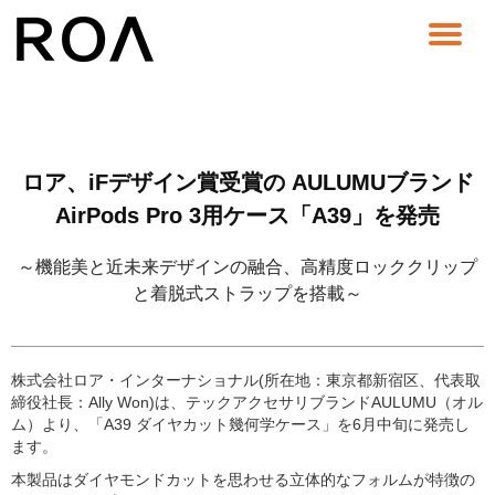
コ
ン
テ
ン
ツ
へ
ロア、iFデザイン賞受賞の AULUMUブランド
ス
キ
AirPods Pro 3用ケース「A39」を発売
ッ
プ
～機能美と近未来デザインの融合、高精度ロッククリップ
と着脱式ストラップを搭載～
株式会社ロア・インターナショナル(所在地：東京都新宿区、代表取
締役社長：Ally Won)は、テックアクセサリブランドAULUMU（オル
ム）より、「A39 ダイヤカット幾何学ケース」を6月中旬に発売し
ます。
本製品はダイヤモンドカットを思わせる立体的なフォルムが特徴の