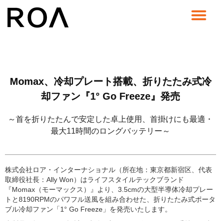
コ
ン
テ
ン
ツ
へ
Momax、冷却プレート搭載、折りたたみ式冷
ス
キ
却ファン『1° Go Freeze』発売
ッ
プ
～首を折りたたんで安定した卓上使用、首掛けにも最適・
最大11時間のロングバッテリー～
株式会社ロア・インターナショナル（所在地：東京都新宿区、代表
取締役社長：Ally Won）はライフスタイルテックブランド
『Momax（モーマックス）』より、3.5cmの大型半導体冷却プレー
トと8190RPMのパワフル送風を組み合わせた、折りたたみ式ポータ
ブル冷却ファン「1° Go Freeze」を発売いたします。