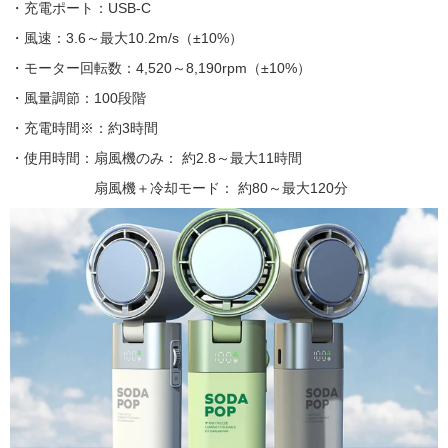
・充電ポート：USB-C
・風速：3.6～最大10.2m/s（±10%）
・モーター回転数：4,520～8,190rpm（±10%）
・風量調節：100段階
・充電時間※：約3時間
・使用時間：扇風機のみ： 約2.8～最大11時間
扇風機＋冷却モード： 約80～最大120分