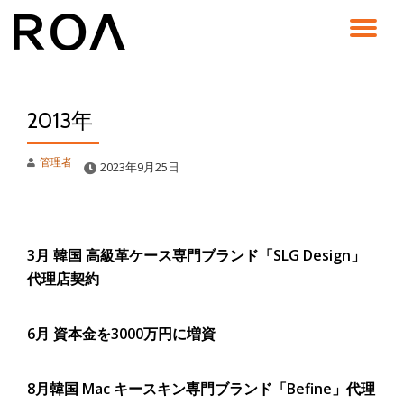
コ
ン
テ
ン
2013年
ツ
へ
ス
管理者
2023年9月25日
キ
ッ
プ
3月
韓国 高級革ケース専門ブランド「SLG Design」
代理店契約
6月
資本金を3000万円に増資
8月
韓国 Mac キースキン専門ブランド「Befine」代理