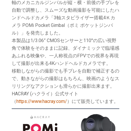
軸のメカニカルジンバルが縦・横・前後の手ブレを
自動で調整し、スムーズな動画撮影を可能にしたハ
ンドヘルドカメラ「3軸スタビライザー搭載4Ｋカ
メラ POMi Pocket Gimbal（ポミ ポケットジンバ
ル）」を発売しました。
本製品は1/3.06” CMOSセンサーと110°の広い視野
角で体験をそのままに記録、ダイナミックで臨場感
あふれる映像や、一人称視点のFPVでの視界を再現
して撮影が出来る4Kハンドヘルドカメラです。
移動しながらの撮影でも手ブレを自動で補正するの
で、動きながらの撮影はもちろん、映画のようなス
リリングなアクションも滑らかに撮影出来ます。
HACRAY (ハクライ）公式サイト
（
https://www.hacray.com/
）にて販売しています。