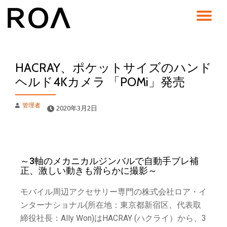
コ
ン
テ
ン
HACRAY、ポケットサイズのハンド
ツ
へ
ヘルド4Kカメラ 「POMi」発売
ス
キ
管理者
ッ
2020年3月2日
プ
～3軸のメカニカルジンバルで自動手ブレ補
正、激しい動きも滑らかに撮影～
モバイル周辺アクセサリー専門の株式会社ロア・イ
ンターナショナル(所在地：東京都新宿区、代表取
締役社長：Ally Won)はHACRAY (ハクライ）から、3