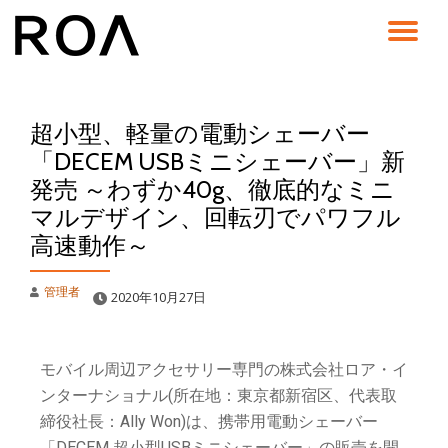
コ
ン
テ
ン
超小型、軽量の電動シェーバー
ツ
へ
「DECEM USBミニシェーバー」新
ス
発売 ～わずか40g、徹底的なミニ
キ
ッ
マルデザイン、回転刃でパワフル
プ
高速動作～
管理者
2020年10月27日
モバイル周辺アクセサリー専門の株式会社ロア・イ
ンターナショナル(所在地：東京都新宿区、代表取
締役社長：Ally Won)は、携帯用電動シェーバー
「DECEM 超小型USBミニシェーバー」の販売を開