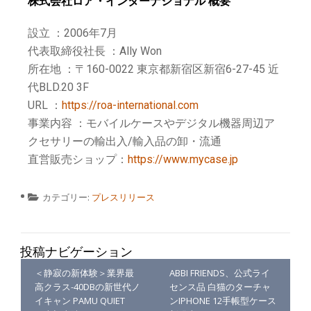
株式会社ロア・インターナショナル 概要
設立 ：2006年7月
代表取締役社長 ：Ally Won
所在地 ：〒160-0022 東京都新宿区新宿6-27-45 近
代BLD.20 3F
URL ：
https://roa-international.com
事業内容 ：モバイルケースやデジタル機器周辺ア
クセサリーの輸出入/輸入品の卸・流通
直営販売ショップ：
https://www.mycase.jp
カテゴリー:
プレスリリース
投稿ナビゲーション
＜静寂の新体験＞業界最
ABBI FRIENDS、公式ライ
高クラス-40DBの新世代ノ
センス品 白猫のターチャ
イキャン PAMU QUIET
ンIPHONE 12手帳型ケース