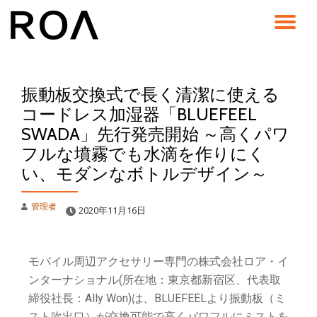
コ
ン
テ
ン
振動板交換式で長く清潔に使える
ツ
へ
コードレス加湿器「BLUEFEEL
ス
SWADA」先行発売開始 ～高くパワ
キ
ッ
フルな墳霧でも水滴を作りにく
プ
い、モダンなボトルデザイン～
管理者
2020年11月16日
モバイル周辺アクセサリー専門の株式会社ロア・イ
ンターナショナル(所在地：東京都新宿区、代表取
締役社長：Ally Won)は、BLUEFEELより振動板（ミ
スト吹出口）が交換可能で高くパワフルにミストを