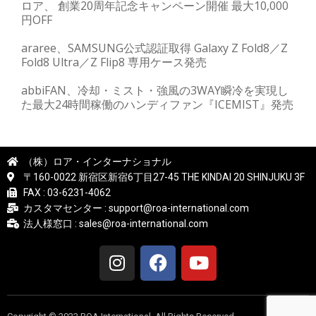
ロア、 創業20周年記念キャンペーン開催 最大10,000
円OFF
araree、SAMSUNG公式認証取得 Galaxy Z Fold8／Z
Fold8 Ultra／Z Flip8 専用ケース発売
abbiFAN、冷却・ミスト・強風の3WAY瞬冷を実現し
た最大24時間稼働のハンディファン『ICEMIST』発売
（株）ロア・インターナショナル
〒160-0022 新宿区新宿6丁目27-45 THE KINDAI 20 SHINJUKU 3F
FAX : 03-6231-4062
カスタマセンター : support@roa-international.com
法人様窓口 : sales@roa-international.com