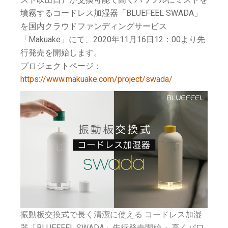
墳霧するコードレス加湿器「BLUEFEEL SWADA」
を国内クラウドファンディングサービス
「Makuake」にて、2020年11月16日12：00より先
行発売を開始します。
プロジェクトページ：
https://www.makuake.com/project/swada/
振動板交換式で長く清潔に使える コードレス加湿
器「BLUEFEEL SWADA」先行発売開始 ～高くパワ