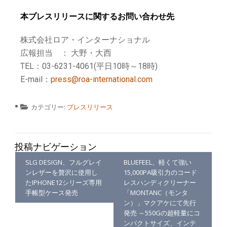
本プレスリリースに関するお問い合わせ先
株式会社ロア・インターナショナル
広報担当 ： 大野・大西
TEL：03-6231-4061(平日10時～18時)
E-mail：
press@roa-international.com
カテゴリー:
プレスリリース
投稿ナビゲーション
SLG DESIGN、フルグレイ
BLUEFEEL、軽くて強い
ンレザーを贅沢に使用し
15,000PA吸引力のコード
たIPHONE12シリーズ専用
レスハンディクリーナー
手帳型ケース発売
「MONTANC（モンタ
ン）」マクアケにて先行
発売 ～550Gの超軽量にコ
ンパクトサイズ、インテ