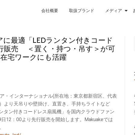
会社概要
取扱ブランド
メディア
アに最適「LEDランタン付きコード
行販売 ＜置く・持つ・吊す＞が可
や在宅ワークにも活躍
ア・インターナショナル(所在地：東京都新宿区、代表
ミュート）より天吊りや壁掛け、直置き、手持ちライトなど
Dランタン付きコードレス扇風機」を国内クラウドファン
月9日12：00より先行販売を開始します。Makuakeでは
。