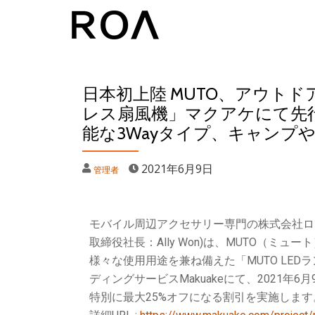
コ
ン
テ
日本初上陸 MUTO、アウトド
ン
レス扇風機」マクアケにて先
ツ
能な3Wayタイプ、キャンプ
へ
ス
2021年6月9日
管理者
キ
ッ
プ
モバイル周辺アクセサリー専門の株式会社ロ
取締役社長：Ally Won)は、MUTO（
様々な使用用途を兼ね備えた「MUTO LE
ディングサービスMakuakeにて、2021年6
特別に最大25%オフになる割引を実施します