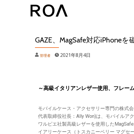
コ
ン
テ
GAZE、MagSafe対応iPh
ン
ツ
2021年8月4日
管理者
へ
ス
キ
ッ
～高級イタリアンレザー使用、フレー
プ
モバイルケース・アクセサリー専門の株式会
代表取締役社長：Ally Won)は、モバイル
ワルピエ社製高級レザーを使用したMagSafe対応iP
イアリーケース（トスカニーベリー マグセー