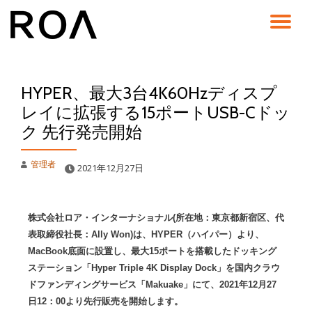
コ
ン
テ
ン
HYPER、最大3台4K60Hzディスプ
ツ
へ
レイに拡張する15ポートUSB-Cドッ
ス
ク 先行発売開始
キ
ッ
プ
管理者
2021年12月27日
株式会社ロア・インターナショナル(所在地：東京都新宿区、代
表取締役社長：Ally Won)は、HYPER（ハイパー）より、
MacBook底面に設置し、最大15ポートを搭載したドッキング
ステーション「Hyper Triple 4K Display Dock」を国内クラウ
ドファンディングサービス「Makuake」にて、2021年12月27
日12：00より先行販売を開始します。