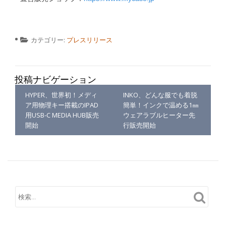
カテゴリー:
プレスリリース
投稿ナビゲーション
HYPER、世界初！メディ
INKO、どんな服でも着脱
ア用物理キー搭載のIPAD
簡単！インクで温める1㎜
用USB-C MEDIA HUB販売
ウェアラブルヒーター先
開始
行販売開始