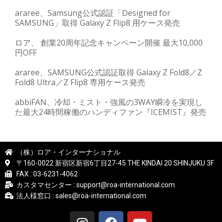
araree、Samsung公式認証「Designed for
SAMSUNG」取得 Galaxy Z Flip8 用ケース発売
ロア、 創業20周年記念キャンペーン開催 最大10,000
円OFF
araree、SAMSUNG公式認証取得 Galaxy Z Fold8／Z
Fold8 Ultra／Z Flip8 専用ケース発売
abbiFAN、冷却・ミスト・強風の3WAY瞬冷を実現し
た最大24時間稼働のハンディファン『ICEMIST』発売
（株）ロア・インターナショナル
〒160-0022 新宿区新宿6丁目27-45 THE KINDAI 20 SHINJUKU 3F
FAX : 03-6231-4062
カスタマセンター : support@roa-international.com
法人様窓口 : sales@roa-international.com