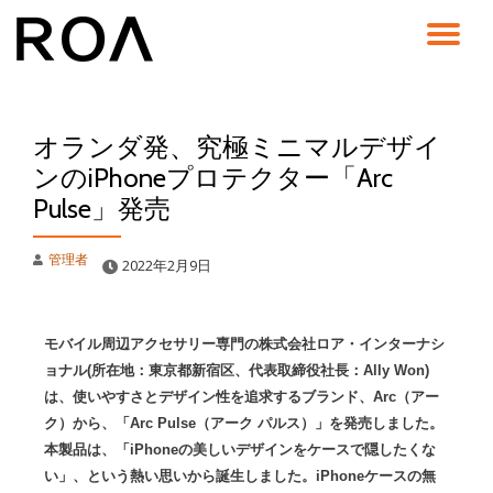
コ
ン
テ
ン
オランダ発、究極ミニマルデザイ
ツ
へ
ンのiPhoneプロテクター「Arc
ス
Pulse」発売
キ
ッ
プ
管理者
2022年2月9日
モバイル周辺アクセサリー専門の株式会社ロア・インターナシ
ョナル(所在地：東京都新宿区、代表取締役社長：Ally Won)
は、使いやすさとデザイン性を追求するブランド、Arc（アー
ク）から、「Arc Pulse（アーク パルス）」を発売しました。
本製品は、「iPhoneの美しいデザインをケースで隠したくな
い」、という熱い思いから誕生しました。iPhoneケースの無