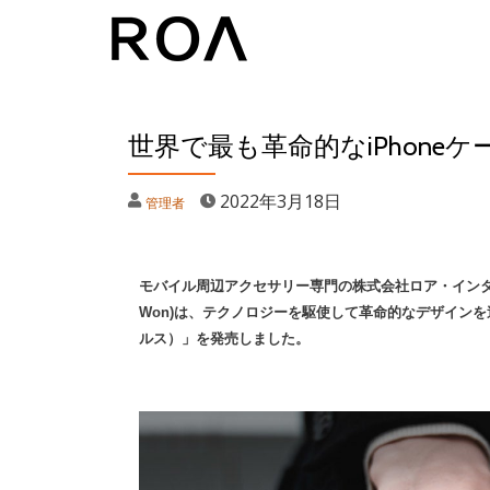
コ
ン
テ
世界で最も革命的なiPhoneケー
ン
ツ
2022年3月18日
管理者
へ
ス
キ
モバイル周辺アクセサリー専門の株式会社ロア・インター
ッ
Won)は、テクノロジーを駆使して革命的なデザインを追求
プ
ルス）」を発売しました。