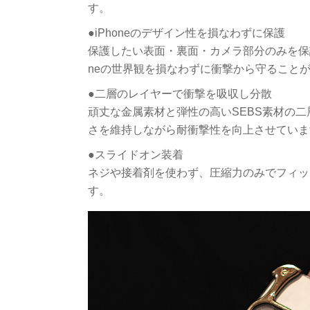
す。
●iPhoneのデザイン性を損なわずに保護
保護したい表面・裏面・カメラ部分のみを保
neの世界観を損なわずに衝撃から守ること
●二層のレイヤーで衝撃を吸収し分散
頑丈な金属素材と弾性の高いSEBS素材の二
さを維持しながら耐衝撃性を向上させていま
●スライドオン装着
ネジや接着剤を使わず、圧縮力のみでフィッ
す。